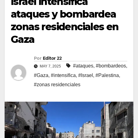
Israel intensifica
ataques y bombardea
zonas residenciales en
Gaza
Por
Editor 22
#ataques
,
#bombardeos
,
MAY 7, 2025
#Gaza
,
#intensifica
,
#Israel
,
#Palestina
,
#zonas residenciales