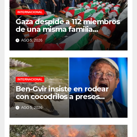
INTERNACIONAL
Gaza despide a 112 miembros
de una misma familia
asesinados durante el
AGO 5, 2026
genocidio
INTERNACIONAL
Ben-Gvir insiste en rodear
con cocodrilos a presos
palestinos
AGO 5, 2026