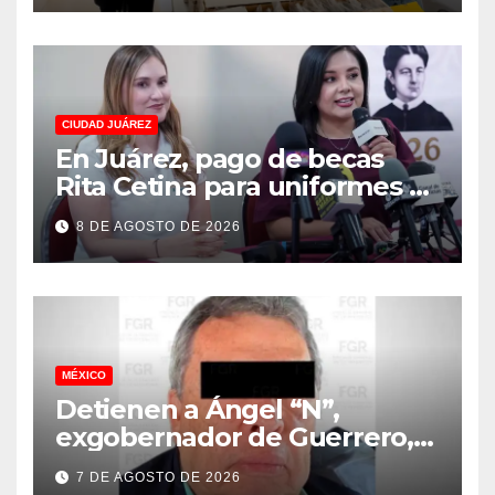
CIUDAD JUÁREZ
En Juárez, pago de becas
Rita Cetina para uniformes y
útiles escolares de primaria
8 DE AGOSTO DE 2026
MÉXICO
Detienen a Ángel “N”,
exgobernador de Guerrero,
vinculado a la desaparición
7 DE AGOSTO DE 2026
de los 43 normalistas de