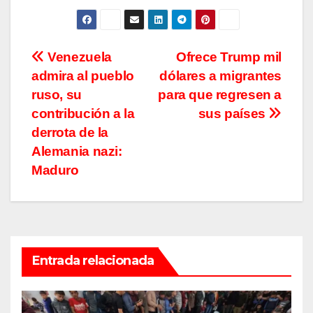
Navegación
Venezuela
Ofrece Trump mil
admira al pueblo
dólares a migrantes
de
ruso, su
para que regresen a
entradas
contribución a la
sus países
derrota de la
Alemania nazi:
Maduro
Entrada relacionada