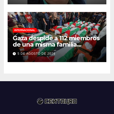
Ayotzinapa
INTERNACIONAL
Gaza despide a 112 miembros
de una misma familia
asesinados durante el
5 DE AGOSTO DE 2026
genocidio