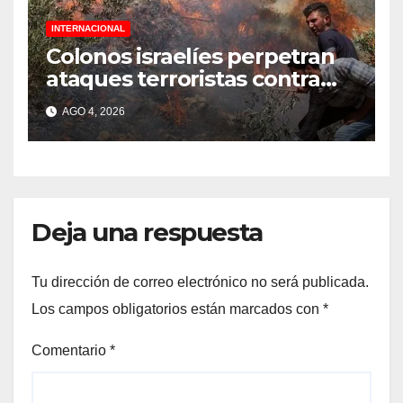
INTERNACIONAL
Colonos israelíes perpetran
ataques terroristas contra
familias palestinas en
AGO 4, 2026
Cisjordania
Deja una respuesta
Tu dirección de correo electrónico no será publicada.
Los campos obligatorios están marcados con
*
Comentario
*