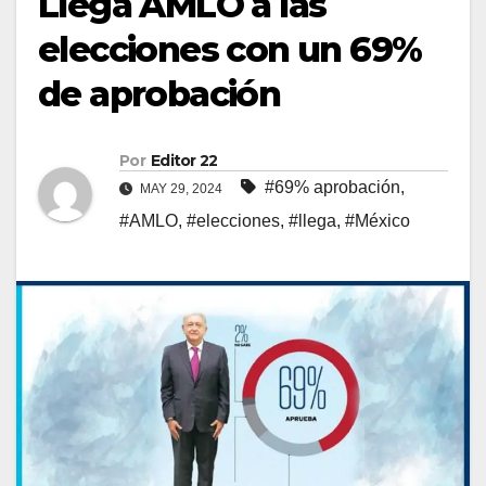
Llega AMLO a las
elecciones con un 69%
de aprobación
Por
Editor 22
#69% aprobación
,
MAY 29, 2024
#AMLO
,
#elecciones
,
#llega
,
#México