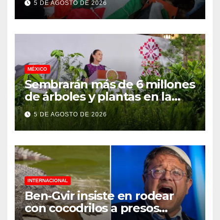
5 DE AGOSTO DE 2026
genocidio
MÉXICO
Sembrarán más de 6 millones
de árboles y plantas en la
Jornada Nacional de
5 DE AGOSTO DE 2026
Reforestación 2026
INTERNACIONAL
Ben-Gvir insiste en rodear
con cocodrilos a presos