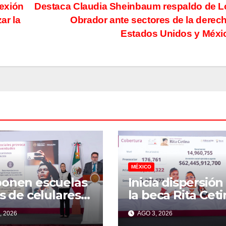
exión
Destaca Claudia Sheinbaum respaldo de 
ar la
Obrador ante sectores de la derec
Estados Unidos y Méx
MÉXICO
onen escuelas
Inicia dispersión
es de celulares
la beca Rita Ceti
 proteger a
para útiles y
, 2026
AGO 3, 2026
ores de
uniformes