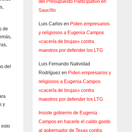
del Presupuesto Participativo en
s,
Saucillo
Luis Carlos
en
Piden empresarios
s de
y religiosos a Eugenia Campos
demás,
«cacería de brujas» contra
ras,
maestros por defender los LTG
Luis Fernando Natividad
ás del
Rodríguez
en
Piden empresarios y
religiosos a Eugenia Campos
«cacería de brujas» contra
ara
maestros por defender los LTG
s y
Insiste gobierno de Eugenia
Campos en hacerle el caldo gordo
 esto
al gobernador de Texas contra