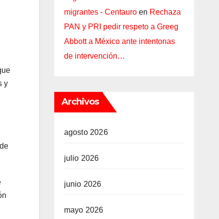
migrantes - Centauro
en
Rechaza
PAN y PRI pedir respeto a Greeg
Abbott a México ante intentonas
de intervención…
que
s y
Archivos
agosto 2026
nde
julio 2026
e
junio 2026
ón
mayo 2026