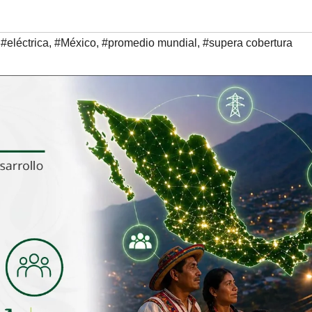
,
#eléctrica
,
#México
,
#promedio mundial
,
#supera cobertura