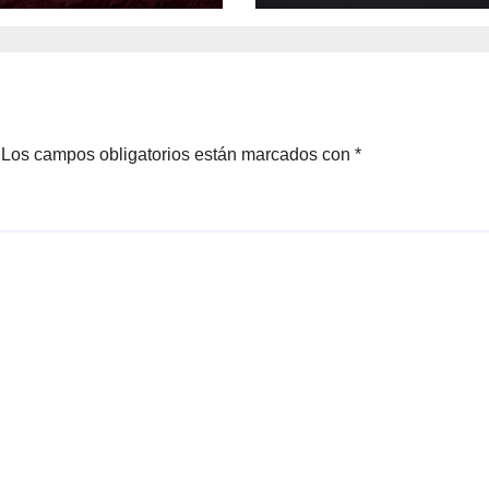
ción y otros
escolares en
stornos
primera: Claudia
Sheinbaum
Los campos obligatorios están marcados con
*