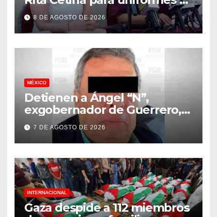
útiles escolares de primaria
8 DE AGOSTO DE 2026
MÉXICO
Detienen a Ángel “N”,
exgobernador de Guerrero,
vinculado a la desaparición
7 DE AGOSTO DE 2026
de los 43 normalistas de
Ayotzinapa
INTERNACIONAL
Gaza despide a 112 miembros