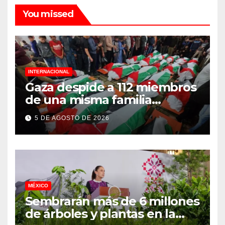
You missed
INTERNACIONAL
Gaza despide a 112 miembros
de una misma familia
asesinados durante el
5 DE AGOSTO DE 2026
genocidio
MÉXICO
Sembrarán más de 6 millones
de árboles y plantas en la