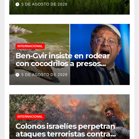
Jornada Nacional de
5 DE AGOSTO DE 2026
Reforestación 2026
INTERNACIONAL
Ben-Gvir insiste en rodear
con cocodrilos a presos
palestinos
5 DE AGOSTO DE 2026
INTERNACIONAL
Colonos israelíes perpetran
ataques terroristas contra