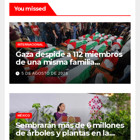
You missed
INTERNACIONAL
Gaza despide a 112 miembros
de una misma familia
asesinados durante el
5 DE AGOSTO DE 2026
genocidio
MÉXICO
Sembrarán más de 6 millones
de árboles y plantas en la