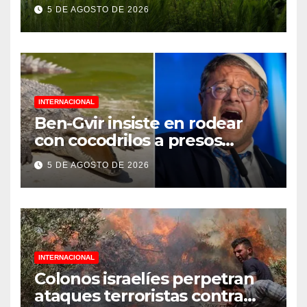
Jornada Nacional de
5 DE AGOSTO DE 2026
Reforestación 2026
INTERNACIONAL
Ben-Gvir insiste en rodear
con cocodrilos a presos
palestinos
5 DE AGOSTO DE 2026
INTERNACIONAL
Colonos israelíes perpetran
ataques terroristas contra