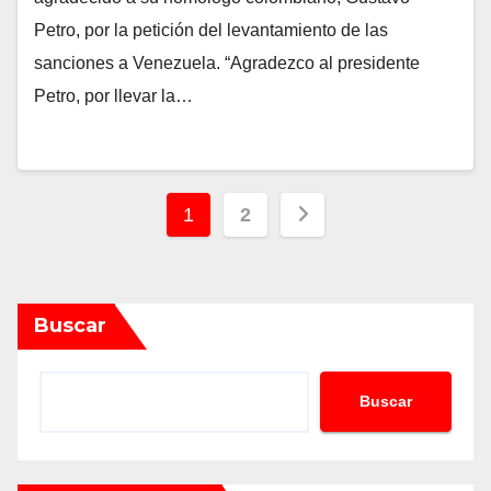
Petro, por la petición del levantamiento de las
sanciones a Venezuela. “Agradezco al presidente
Petro, por llevar la…
Paginación
1
2
de
entradas
Buscar
Buscar