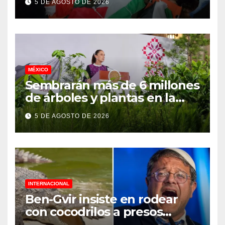
5 DE AGOSTO DE 2026
genocidio
MÉXICO
Sembrarán más de 6 millones
de árboles y plantas en la
Jornada Nacional de
5 DE AGOSTO DE 2026
Reforestación 2026
INTERNACIONAL
Ben-Gvir insiste en rodear
con cocodrilos a presos
palestinos