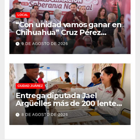
LOCAL
“Con unidad vamos ganar en
Chihuahua” Cruz Pérez
Cuéllar
9 DE AGOSTO DE 2026
CIUDAD JUÁREZ
Entrega diputada Jael
Argüelles más de 200 lentes
gratuitos en Puerto La Paz
8 DE AGOSTO DE 2026