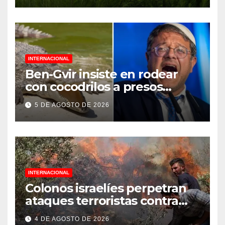
INTERNACIONAL
Ben-Gvir insiste en rodear
con cocodrilos a presos
palestinos
5 DE AGOSTO DE 2026
INTERNACIONAL
Colonos israelíes perpetran
ataques terroristas contra
familias palestinas en
4 DE AGOSTO DE 2026