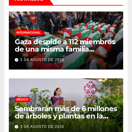
INTERNACIONAL
Gaza despide a 112 miembros
de una misma familia
asesinados durante el
5 DE AGOSTO DE 2026
genocidio
MÉXICO
Sembrarán más de 6 millones
de árboles y plantas en la
Jornada Nacional de
5 DE AGOSTO DE 2026
Reforestación 2026