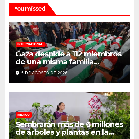
You missed
INTERNACIONAL
Gaza despide a 112 miembros
de una misma familia
asesinados durante el
5 DE AGOSTO DE 2026
genocidio
MÉXICO
Sembrarán más de 6 millones
de árboles y plantas en la