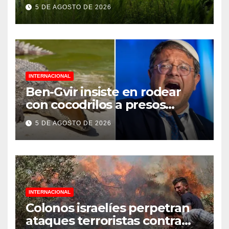
Jornada Nacional de
5 DE AGOSTO DE 2026
Reforestación 2026
INTERNACIONAL
Ben-Gvir insiste en rodear
con cocodrilos a presos
palestinos
5 DE AGOSTO DE 2026
INTERNACIONAL
Colonos israelíes perpetran
ataques terroristas contra