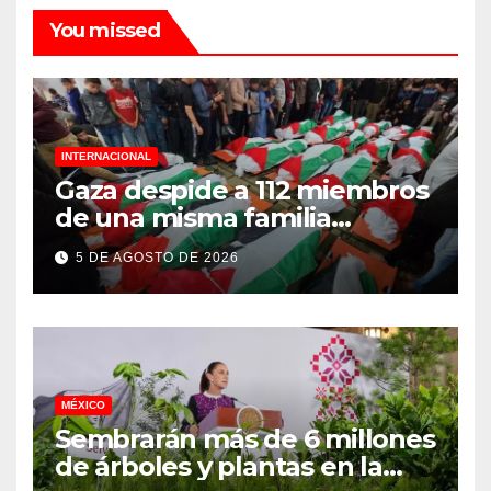
You missed
INTERNACIONAL
Gaza despide a 112 miembros
de una misma familia
asesinados durante el
5 DE AGOSTO DE 2026
genocidio
MÉXICO
Sembrarán más de 6 millones
de árboles y plantas en la