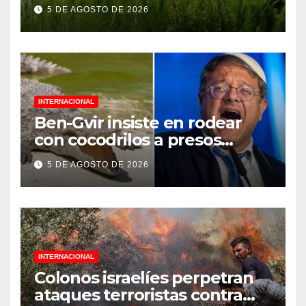
Jornada Nacional de
5 DE AGOSTO DE 2026
Reforestación 2026
INTERNACIONAL
Ben-Gvir insiste en rodear
con cocodrilos a presos
palestinos
5 DE AGOSTO DE 2026
INTERNACIONAL
Colonos israelíes perpetran
ataques terroristas contra