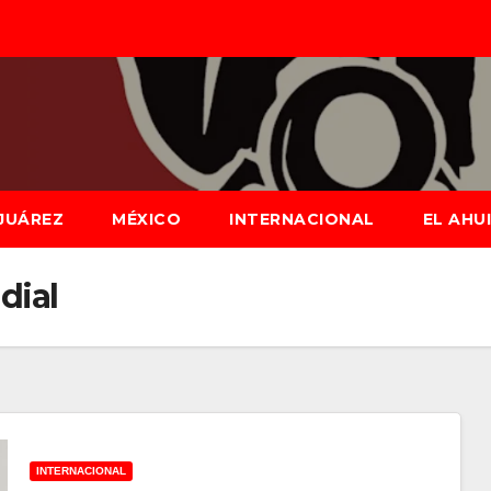
JUÁREZ
MÉXICO
INTERNACIONAL
EL AHU
dial
INTERNACIONAL