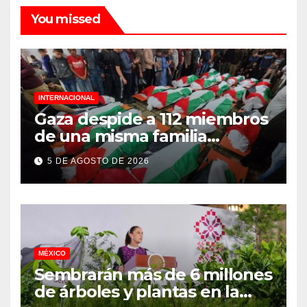
You missed
INTERNACIONAL
Gaza despide a 112 miembros
de una misma familia
asesinados durante el
5 DE AGOSTO DE 2026
genocidio
MÉXICO
Sembrarán más de 6 millones
de árboles y plantas en la