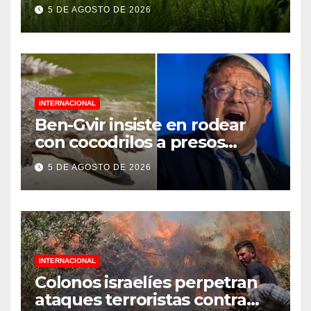
Jornada Nacional de
5 DE AGOSTO DE 2026
Reforestación 2026
INTERNACIONAL
Ben-Gvir insiste en rodear
con cocodrilos a presos
palestinos
5 DE AGOSTO DE 2026
INTERNACIONAL
Colonos israelíes perpetran
ataques terroristas contra