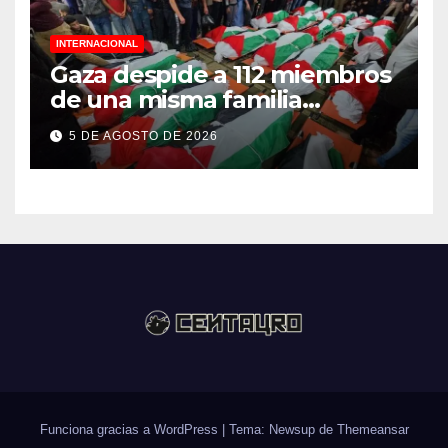
INTERNACIONAL
Gaza despide a 112 miembros
de una misma familia
asesinados durante el
5 DE AGOSTO DE 2026
genocidio
Funciona gracias a WordPress
|
Tema: Newsup de
Themeansar