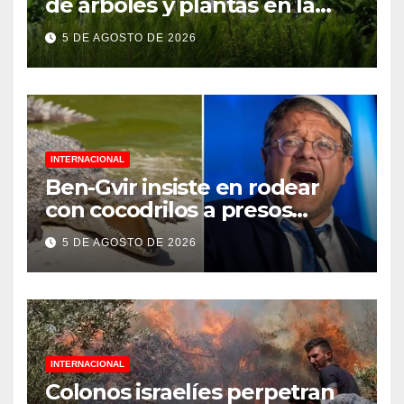
de árboles y plantas en la
Jornada Nacional de
5 DE AGOSTO DE 2026
Reforestación 2026
INTERNACIONAL
Ben-Gvir insiste en rodear
con cocodrilos a presos
palestinos
5 DE AGOSTO DE 2026
INTERNACIONAL
Colonos israelíes perpetran