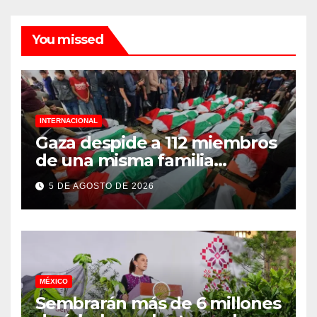
You missed
INTERNACIONAL
Gaza despide a 112 miembros
de una misma familia
asesinados durante el
5 DE AGOSTO DE 2026
genocidio
MÉXICO
Sembrarán más de 6 millones