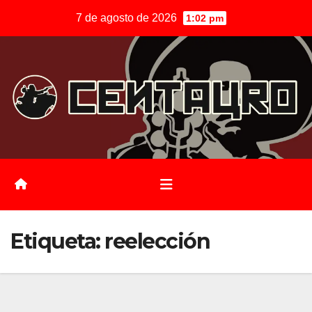
Saltar
7 de agosto de 2026
1:02 pm
al
contenido
Etiqueta:
reelección