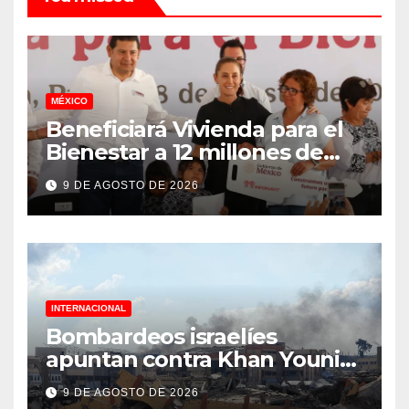
MÉXICO
Beneficiará Vivienda para el
Bienestar a 12 millones de
familias
9 DE AGOSTO DE 2026
INTERNACIONAL
Bombardeos israelíes
apuntan contra Khan Younis
y al-Bureij, en Gaza
9 DE AGOSTO DE 2026