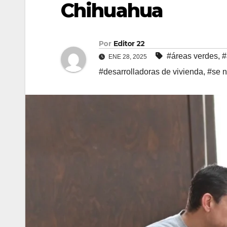
Chihuahua
Por
Editor 22
#áreas verdes
,
#
ENE 28, 2025
#desarrolladoras de vivienda
,
#se 