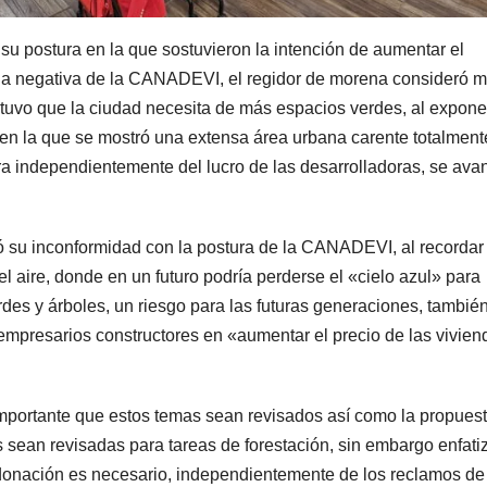
u postura en la que sostuvieron la intención de aumentar el
 la negativa de la CANADEVI, el regidor de morena consideró 
ostuvo que la ciudad necesita de más espacios verdes, al expon
, en la que se mostró una extensa área urbana carente totalment
ara independientemente del lucro de las desarrolladoras, se ava
tó su inconformidad con la postura de la CANADEVI, al recordar
 aire, donde en un futuro podría perderse el «cielo azul» para
erdes y árboles, un riesgo para las futuras generaciones, tambié
mpresarios constructores en «aumentar el precio de las vivien
portante que estos temas sean revisados así como la propuest
 sean revisadas para tareas de forestación, sin embargo enfati
 donación es necesario, independientemente de los reclamos de