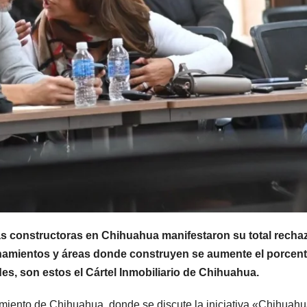
s constructoras en Chihuahua manifestaron su total recha
ionamientos y áreas donde construyen se aumente el porcent
s, son estos el Cártel Inmobiliario de Chihuahua.
miento de Chihuahua, donde se discute la iniciativa «Chihuah