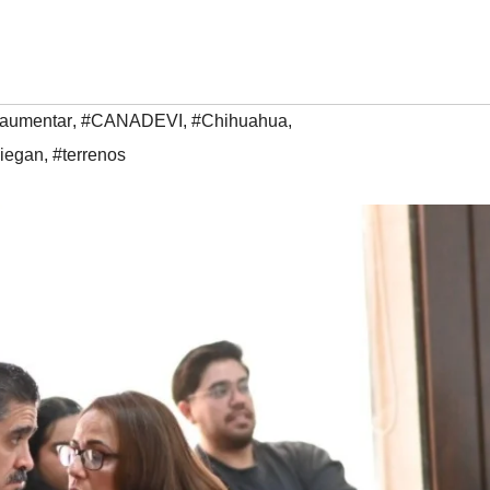
aumentar
,
#CANADEVI
,
#Chihuahua
,
niegan
,
#terrenos