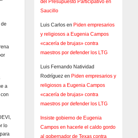
del Presupuesto Participativo en
Saucillo
 de
Luis Carlos
en
Piden empresarios
y religiosos a Eugenia Campos
«cacería de brujas» contra
orena
maestros por defender los LTG
por
Luis Fernando Natividad
Rodríguez
en
Piden empresarios y
s
religiosos a Eugenia Campos
ue a
«cacería de brujas» contra
 con
maestros por defender los LTG
DEVI,
Insiste gobierno de Eugenia
r lo
Campos en hacerle el caldo gordo
 para
al gobernador de Texas contra