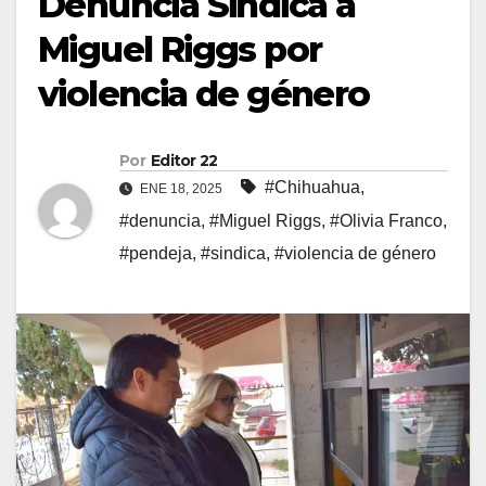
Denuncia Sindica a
Miguel Riggs por
violencia de género
Por
Editor 22
#Chihuahua
,
ENE 18, 2025
#denuncia
,
#Miguel Riggs
,
#Olivia Franco
,
#pendeja
,
#sindica
,
#violencia de género