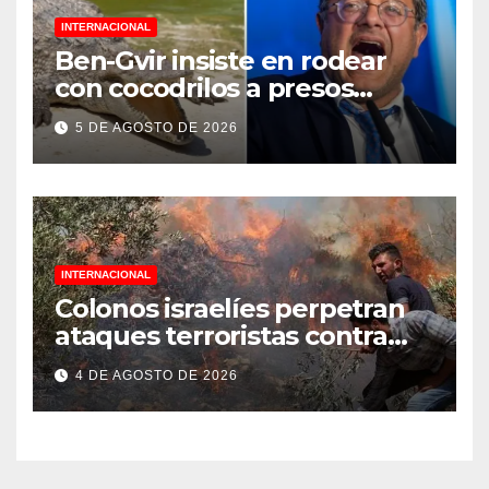
INTERNACIONAL
Ben-Gvir insiste en rodear
con cocodrilos a presos
palestinos
5 DE AGOSTO DE 2026
INTERNACIONAL
Colonos israelíes perpetran
ataques terroristas contra
familias palestinas en
4 DE AGOSTO DE 2026
Cisjordania