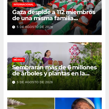
INTERNACIONAL
Gaza despide a 112 miembros
de una misma familia
asesinados durante el
5 DE AGOSTO DE 2026
genocidio
MÉXICO
Sembrarán más de 6 millones
de árboles y plantas en la
Jornada Nacional de
5 DE AGOSTO DE 2026
Reforestación 2026