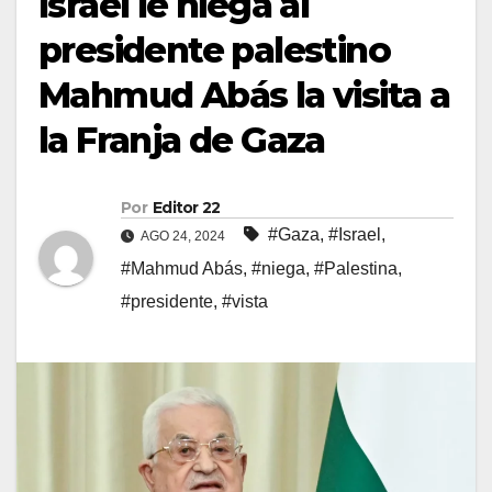
Israel le niega al
presidente palestino
Mahmud Abás la visita a
la Franja de Gaza
Por
Editor 22
#Gaza
,
#Israel
,
AGO 24, 2024
#Mahmud Abás
,
#niega
,
#Palestina
,
#presidente
,
#vista