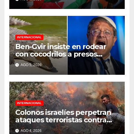
genocidio
INTERNACIONAL
Ben-Gvir insiste en rodear
con cocodrilos a presos
palestinos
AGO 5, 2026
INTERNACIONAL
Colonos israelíes perpetran
ataques terroristas contra
familias palestinas en
AGO 4, 2026