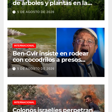
de árboles y plantas en la
Jornada Nacional de
5 DE AGOSTO DE 2026
Reforestación 2026
INTERNACIONAL
Ben-Gvir insiste en rodear
con cocodrilos a presos
palestinos
5 DE AGOSTO DE 2026
INTERNACIONAL
Colonos israelíes perpetran