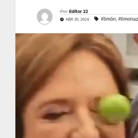
Por
Editor 22
#limón
,
#limona
ABR 30, 2024