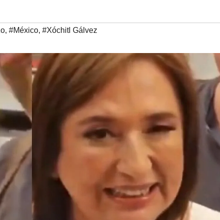
zo
,
#México
,
#Xóchitl Gálvez