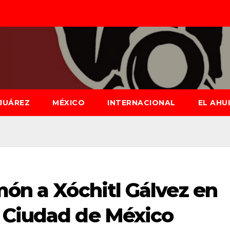
JUÁREZ
MÉXICO
INTERNACIONAL
EL AHU
món a Xóchitl Gálvez en
 Ciudad de México