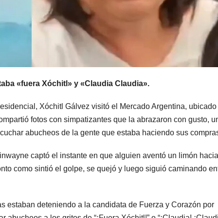
itaba «fuera Xóchitl» y «Claudia Claudia».
esidencial, Xóchitl Gálvez visitó el Mercado Argentina, ubicado
mpartió fotos con simpatizantes que la abrazaron con gusto, u
escuchar abucheos de la gente que estaba haciendo sus compra
nwayne captó el instante en que alguien aventó un limón hacia
ronto como sintió el golpe, se quejó y luego siguió caminando en
nas estaban deteniendo a la candidata de Fuerza y Corazón por
 abucheos a los gritos de “¡Fuera Xóchitl!” o “¡Claudia! ¡Claud