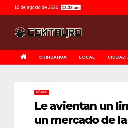
Saltar
10 de agosto de 2026
12:32 am
al
contenido
CHIHUAHUA
LOCAL
CIUDAD 
MÉXICO
Le avientan un li
un mercado de la