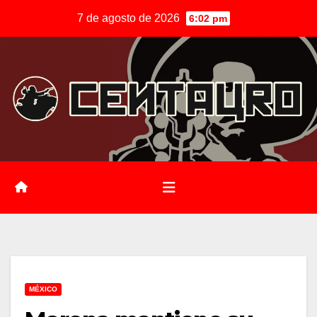
Saltar
7 de agosto de 2026
6:02 pm
al
contenido
MÉXICO