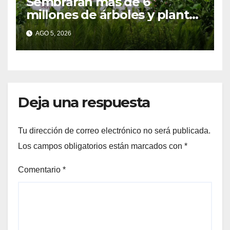
Sembrarán más de 6
millones de árboles y plantas
en la Jornada Nacional de
AGO 5, 2026
Reforestación 2026
Deja una respuesta
Tu dirección de correo electrónico no será publicada.
Los campos obligatorios están marcados con
*
Comentario
*