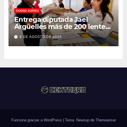
CIUDAD JUÁREZ
Entrega diputada Jael
Argüelles más de 200 lentes
gratuitos en Puerto La Paz
8 DE AGOSTO DE 2026
Funciona gracias a WordPress
|
Tema: Newsup de
Themeansar