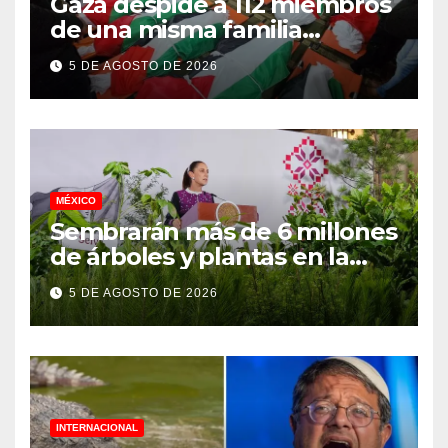
Gaza despide a 112 miembros
de una misma familia
asesinados durante el
5 DE AGOSTO DE 2026
genocidio
MÉXICO
Sembrarán más de 6 millones
de árboles y plantas en la
Jornada Nacional de
5 DE AGOSTO DE 2026
Reforestación 2026
INTERNACIONAL