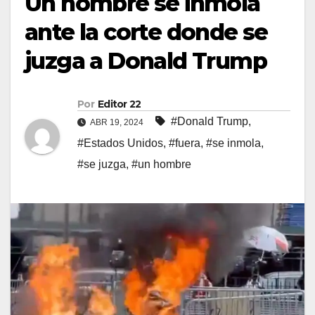
Un hombre se inmola
ante la corte donde se
juzga a Donald Trump
Por
Editor 22
#Donald Trump
,
ABR 19, 2024
#Estados Unidos
,
#fuera
,
#se inmola
,
#se juzga
,
#un hombre