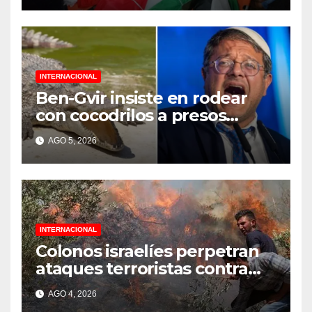
INTERNACIONAL
Ben-Gvir insiste en rodear
con cocodrilos a presos
palestinos
AGO 5, 2026
INTERNACIONAL
Colonos israelíes perpetran
ataques terroristas contra
familias palestinas en
AGO 4, 2026
Cisjordania