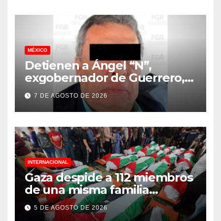
MÉXICO
Detienen a Ángel “N”,
exgobernador de Guerrero,
vinculado a la desaparición
7 DE AGOSTO DE 2026
de los 43 normalistas de
Ayotzinapa
INTERNACIONAL
Gaza despide a 112 miembros
de una misma familia
asesinados durante el
5 DE AGOSTO DE 2026
genocidio