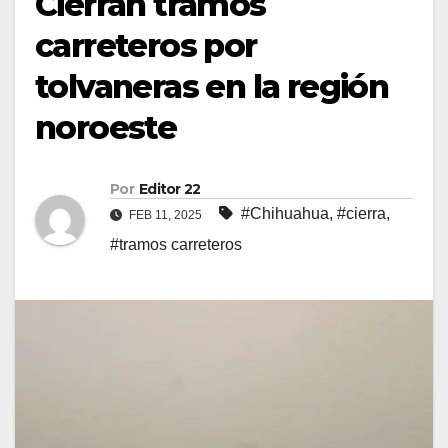
Cierran tramos
carreteros por
tolvaneras en la región
noroeste
Por
Editor 22
#Chihuahua
,
#cierra
,
FEB 11, 2025
#tramos carreteros