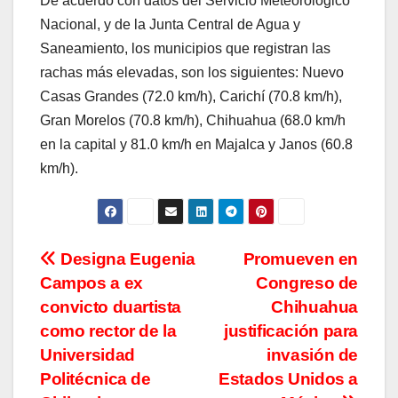
De acuerdo con datos del Servicio Meteorológico
Nacional, y de la Junta Central de Agua y
Saneamiento, los municipios que registran las
rachas más elevadas, son los siguientes: Nuevo
Casas Grandes (72.0 km/h), Carichí (70.8 km/h),
Gran Morelos (70.8 km/h), Chihuahua (68.0 km/h
en la capital y 81.0 km/h en Majalca y Janos (60.8
km/h).
Navegación
Designa Eugenia
Promueven en
Campos a ex
Congreso de
de
convicto duartista
Chihuahua
entradas
como rector de la
justificación para
Universidad
invasión de
Politécnica de
Estados Unidos a