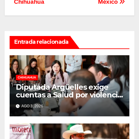
Chihuahua
México
Entrada relacionada
CHIHUAHUA
Diputada Argüelles exige
cuentas a Salud por violencia
de género, acoso y
AGO 3, 2026
hostigamiento en hospitales