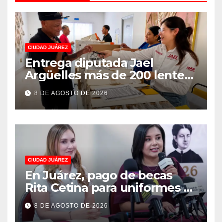
CIUDAD JUÁREZ
Entrega diputada Jael
Argüelles más de 200 lentes
gratuitos en Puerto La Paz
8 DE AGOSTO DE 2026
CIUDAD JUÁREZ
En Juárez, pago de becas
Rita Cetina para uniformes y
útiles escolares de primaria
8 DE AGOSTO DE 2026